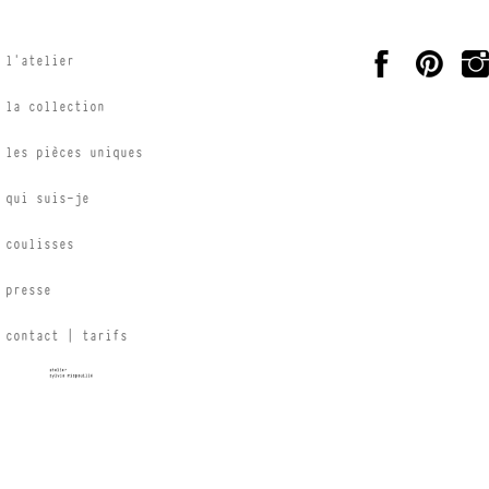
l’atelier
la collection
les pièces uniques
qui suis-je
coulisses
presse
contact | tarifs