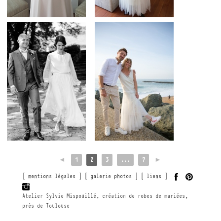
◄
1
2
3
...
7
►
[ mentions légales ]
[ galerie photos ]
[ liens ]
Atelier Sylvie Mispouillé, création de robes de mariées,
près de Toulouse